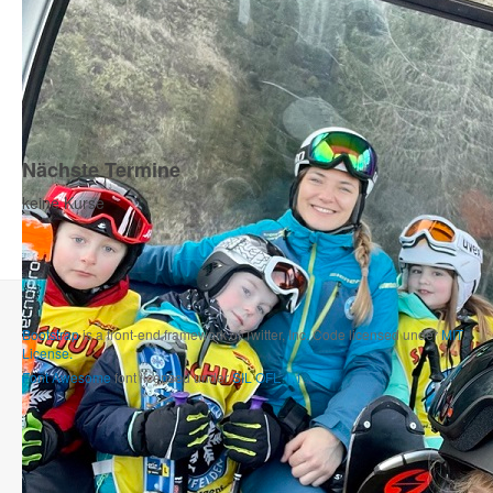
Nächste Termine
keine Kurse
Bootstrap
is a front-end framework of Twitter, Inc. Code licensed under
MIT
License.
Font Awesome
font licensed under
SIL OFL 1.1
.