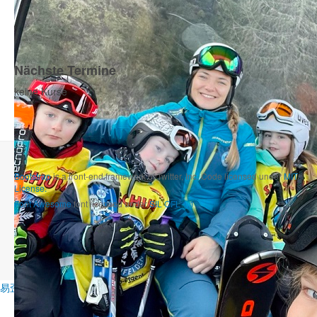
Nächste Termine
keine Kurse
Bootstrap
is a front-end framework of Twitter, Inc. Code licensed under
MIT
License.
Font Awesome
font licensed under
SIL OFL 1.1
.
易歪歪
易翻译
比特浏览器
美洽