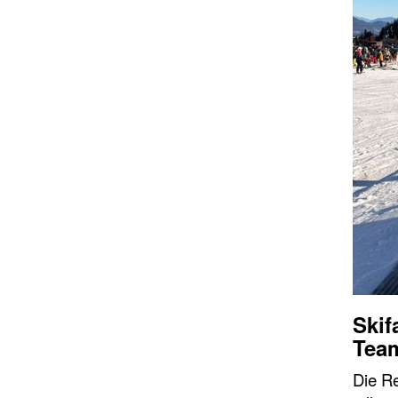
Ski
Tea
Die Re