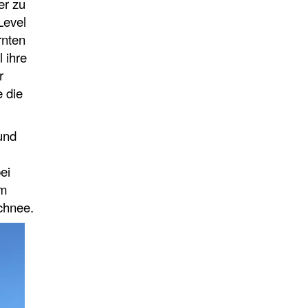
er zu
Level
rnten
 ihre
r
 die
und
ei
em
chnee.