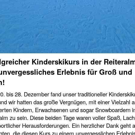
lgreicher Kinderskikurs in der Reiteral
unvergessliches Erlebnis für Groß und
n!
. bis 28. Dezember fand unser traditioneller Kinderskik
 und wir hatten das große Vergnügen, mit einer Vielzahl 
ierten Kindern, Erwachsenen und sogar Snowboardern i
alm zu sein. Diese beiden Tage waren voller Spaß, Lac
ortlicher Herausforderungen. Ein herzlicher Dank geht a
igten, die diesen Kurs zu einem unvergesslichen Erlebni