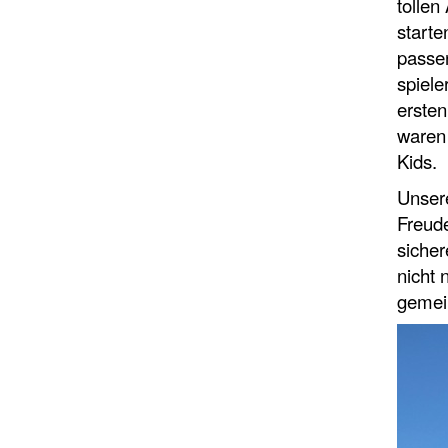
tollen
starte
passen
spiele
erste
waren 
Kids.
Unsere
Freude
sicher
nicht 
gemei