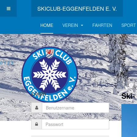
SKICLUB-EGGENFELDEN E. V.
HOME
VEREIN
FAHRTEN
SPORT
0
1
2
3
Login
Ski-