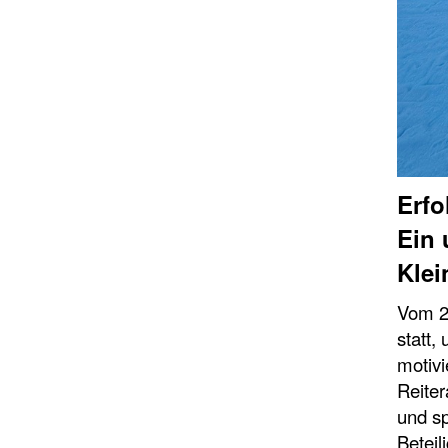
Erfo
Ein 
Klei
Vom 20
statt,
motiv
Reiter
und sp
Beteil