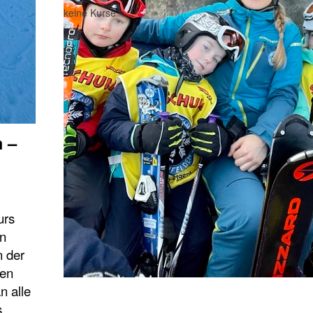
keine Kurse
m –
urs
an
n der
hen
n alle
s