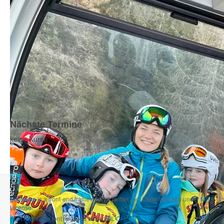
Nächste Termine
keine Kurse
Bootstrap
is a front-end framework of Twitter, Inc. Code licensed under
MIT
License.
Font Awesome
font licensed under
SIL OFL 1.1
.